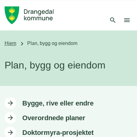
Hopp til hovedinnholdet
search
menu
chevron_right
Hjem
Plan, bygg og eiendom
Plan, bygg og eiendom
arrow_forward
Bygge, rive eller endre
arrow_forward
Overordnede planer
arrow_forward
Doktormyra-prosjektet