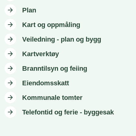
arrow_forward
Plan
arrow_forward
Kart og oppmåling
arrow_forward
Veiledning - plan og bygg
arrow_forward
Kartverktøy
arrow_forward
Branntilsyn og feiing
arrow_forward
Eiendomsskatt
arrow_forward
Kommunale tomter
arrow_forward
Telefontid og ferie - byggesak