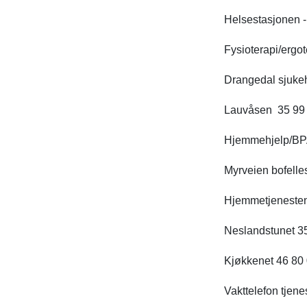
Helsestasjonen -
Fysioterapi/ergo
Drangedal sjuke
Lauvåsen 35 99
Hjemmehjelp/BP
Myrveien bofelle
Hjemmetjenesten
Neslandstunet 3
Kjøkkenet 46 80
Vakttelefon tjene