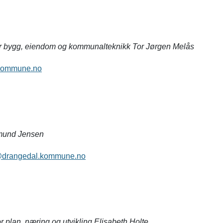
r bygg, eiendom og kommunalteknikk Tor Jørgen Melås
kommune.no
mund Jensen
drangedal.kommune.no
r plan, næring og utvikling Elisabeth Holte