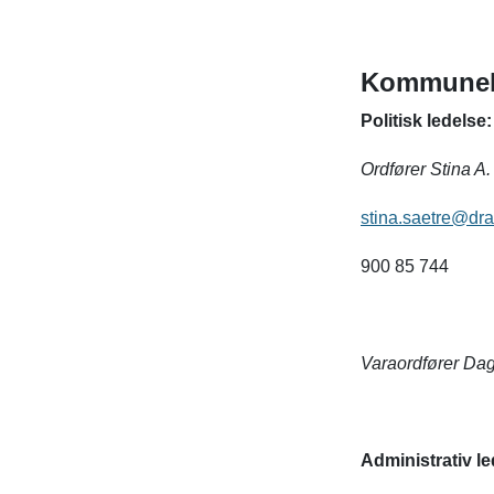
Kommunele
Politisk ledelse
Ordfører Stina A
stina.saetre@d
900 85 744
Varaordfører Dag
Administrativ l