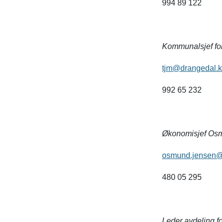
994 89 122
Kommunalsjef fo
tjm@drangedal.
992 65 232
Økonomisjef Os
osmund.jensen@
480 05 295
Leder avdeling fo