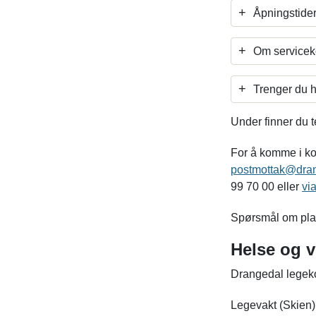
+
Åpningstider
+
Om serviceko
+
Trenger du h
Under finner du 
For å komme i ko
postmottak@dra
99 70 00 eller
via
Spørsmål om pla
Helse og v
Drangedal legek
Legevakt (Skien)