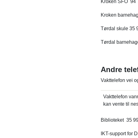
Kroken SFO 94 
Kroken barnehag
Tørdal skule 35 
Tørdal barnehag
Andre tel
Vakttelefon vei o
Vakttelefon van
kan vente til ne
Biblioteket 35 9
IKT-support for 