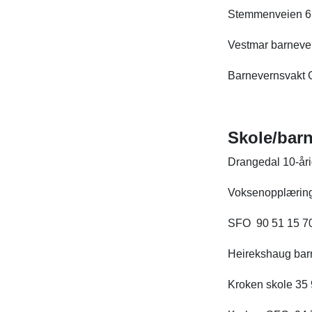
Stemmenveien 6 
Vestmar barneve
Barnevernsvakt 
Skole/bar
Drangedal 10-åri
Voksenopplæring
SFO 90 51 15 70
Heirekshaug bar
Kroken skole 35 