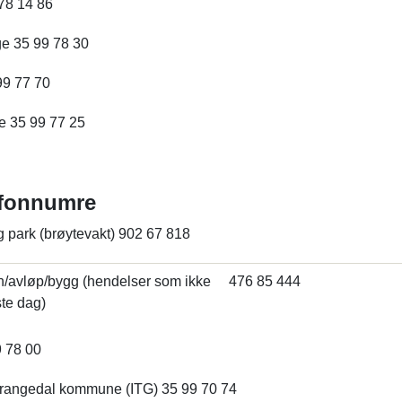
78 14 86
e 35 99 78 30
99 77 70
e 35 99 77 25
efonnumre
g park (brøytevakt) 902 67 818
n/avløp/bygg (hendelser som ikke
476 85 444
ste dag)
9 78 00
Drangedal kommune (ITG) 35 99 70 74