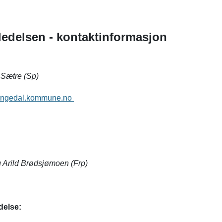
delsen - kontaktinformasjon
:
. Sætre (Sp)
rangedal.kommune.no
 Arild Brødsjømoen (Frp)
edelse: