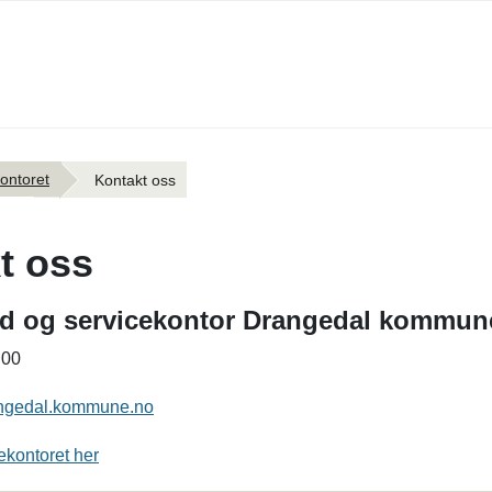
Hopp til hovedinnholdet
ontoret
Kontakt oss
t oss
rd og servicekontor Drangedal kommun
0 00
ngedal.kommune.no
kontoret her