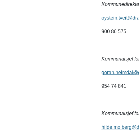
Kommunedirektør
oystein.tveit@d
900 86 575
Kommunalsjef fo
goran.heimdal@
954 74 841
Kommunalsjef for
hilde.molberg@